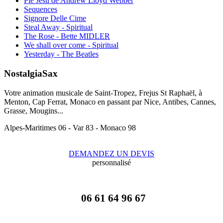
Pie Jesu de Andrew Lloyd Webber
Sequences
Signore Delle Cime
Steal Away - Spiritual
The Rose - Bette MIDLER
We shall over come - Spiritual
Yesterday - The Beatles
NostalgiaSax
Votre animation musicale de Saint-Tropez, Frejus St Raphaël, à
Menton, Cap Ferrat, Monaco en passant par Nice, Antibes, Cannes,
Grasse, Mougins...
Alpes-Maritimes 06 - Var 83 - Monaco 98
DEMANDEZ UN DEVIS
personnalisé
06 61 64 96 67