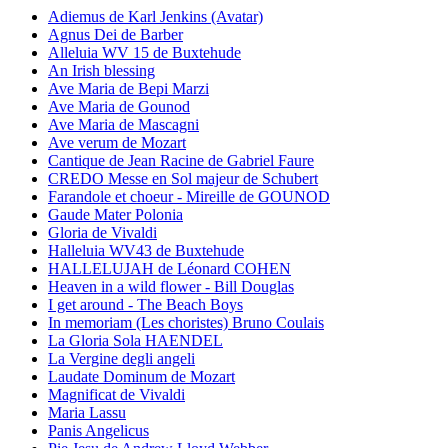
Adiemus de Karl Jenkins (Avatar)
Agnus Dei de Barber
Alleluia WV 15 de Buxtehude
An Irish blessing
Ave Maria de Bepi Marzi
Ave Maria de Gounod
Ave Maria de Mascagni
Ave verum de Mozart
Cantique de Jean Racine de Gabriel Faure
CREDO Messe en Sol majeur de Schubert
Farandole et choeur - Mireille de GOUNOD
Gaude Mater Polonia
Gloria de Vivaldi
Halleluia WV43 de Buxtehude
HALLELUJAH de Léonard COHEN
Heaven in a wild flower - Bill Douglas
I get around - The Beach Boys
In memoriam (Les choristes) Bruno Coulais
La Gloria Sola HAENDEL
La Vergine degli angeli
Laudate Dominum de Mozart
Magnificat de Vivaldi
Maria Lassu
Panis Angelicus