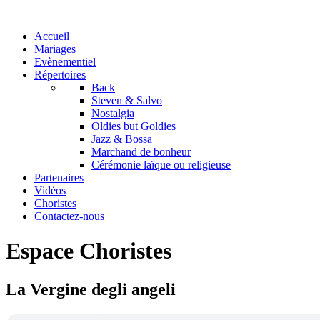
Accueil
Mariages
Evènementiel
Répertoires
Back
Steven & Salvo
Nostalgia
Oldies but Goldies
Jazz & Bossa
Marchand de bonheur
Cérémonie laïque ou religieuse
Partenaires
Vidéos
Choristes
Contactez-nous
Espace Choristes
La Vergine degli angeli